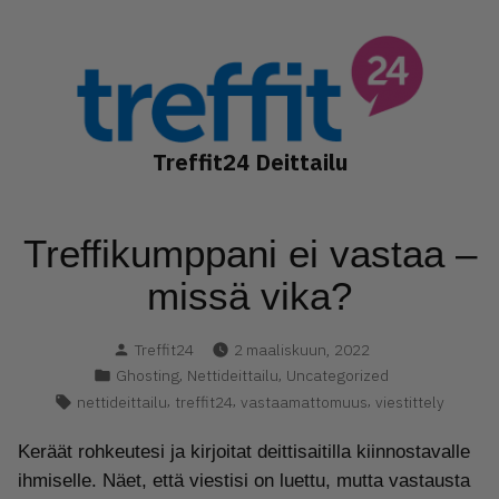
Hyppää
sisältöön
Treffit24 Deittailu
Treffikumppani ei vastaa –
missä vika?
Kirjoittanut
Treffit24
2 maaliskuun, 2022
Kategoria(t):
,
,
Ghosting
Nettideittailu
Uncategorized
Avainsanat:
,
,
,
nettideittailu
treffit24
vastaamattomuus
viestittely
Keräät rohkeutesi ja kirjoitat deittisaitilla kiinnostavalle
ihmiselle. Näet, että viestisi on luettu, mutta vastausta