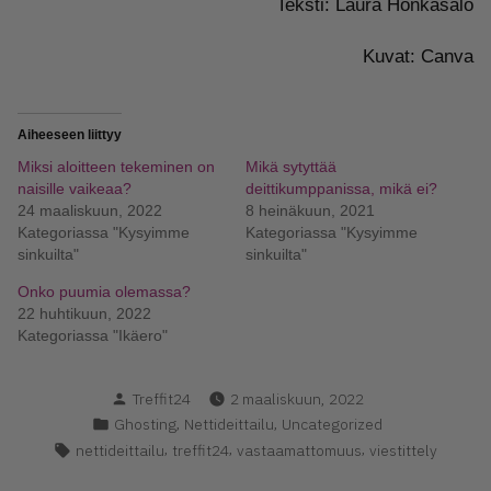
Teksti: Laura Honkasalo
Kuvat: Canva
Aiheeseen liittyy
Miksi aloitteen tekeminen on
Mikä sytyttää
naisille vaikeaa?
deittikumppanissa, mikä ei?
24 maaliskuun, 2022
8 heinäkuun, 2021
Kategoriassa "Kysyimme
Kategoriassa "Kysyimme
sinkuilta"
sinkuilta"
Onko puumia olemassa?
22 huhtikuun, 2022
Kategoriassa "Ikäero"
Kirjoittanut
Treffit24
2 maaliskuun, 2022
Kategoria(t):
,
,
Ghosting
Nettideittailu
Uncategorized
Avainsanat:
,
,
,
nettideittailu
treffit24
vastaamattomuus
viestittely