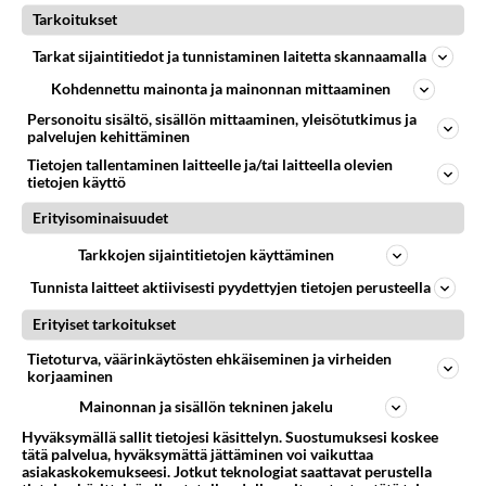
Tarkoitukset
Tarkat sijaintitiedot ja tunnistaminen laitetta skannaamalla
Kohdennettu mainonta ja mainonnan mittaaminen
Personoitu sisältö, sisällön mittaaminen, yleisötutkimus ja
palvelujen kehittäminen
Tietojen tallentaminen laitteelle ja/tai laitteella olevien
tietojen käyttö
Erityisominaisuudet
Tarkkojen sijaintitietojen käyttäminen
Tunnista laitteet aktiivisesti pyydettyjen tietojen perusteella
Erityiset tarkoitukset
Mitä sanoisi?
Tietoturva, väärinkäytösten ehkäiseminen ja virheiden
korjaaminen
Kaikkiin sukupuoliin pätee se tosiseikka, että
Mainonnan ja sisällön tekninen jakelu
ventovieraan ihmisen kanssa on kertakaikkiaan hyvin
Hyväksymällä sallit tietojesi käsittelyn. Suostumuksesi koskee
vaikea keksiä jutun juurta – varsinkin, kun ei olla edes
tätä palvelua, hyväksymättä jättäminen voi vaikuttaa
asiakaskokemukseesi. Jotkut teknologiat saattavat perustella
tavattu! Juhlissa voi aloittaa keskustelun kysymällä,