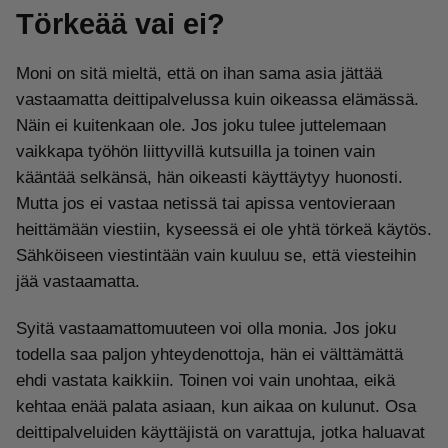
Törkeää vai ei?
Moni on sitä mieltä, että on ihan sama asia jättää
vastaamatta deittipalvelussa kuin oikeassa elämässä.
Näin ei kuitenkaan ole. Jos joku tulee juttelemaan
vaikkapa työhön liittyvillä kutsuilla ja toinen vain
kääntää selkänsä, hän oikeasti käyttäytyy huonosti.
Mutta jos ei vastaa netissä tai apissa ventovieraan
heittämään viestiin, kyseessä ei ole yhtä törkeä käytös.
Sähköiseen viestintään vain kuuluu se, että viesteihin
jää vastaamatta.
Syitä vastaamattomuuteen voi olla monia. Jos joku
todella saa paljon yhteydenottoja, hän ei välttämättä
ehdi vastata kaikkiin. Toinen voi vain unohtaa, eikä
kehtaa enää palata asiaan, kun aikaa on kulunut. Osa
deittipalveluiden käyttäjistä on varattuja, jotka haluavat