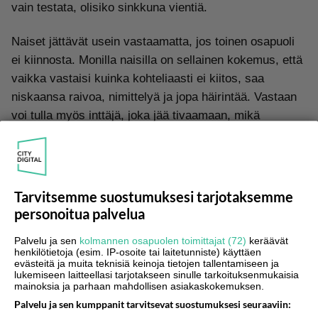
vain testata, olisiko sinkkuna vientiä.
Naiset jättävät usein vastaamatta, jos toinen osapuoli
ei kiinnosta. Monilla naisilla on sellainen kokemus, että
vaikka vastaisi kuinka kohteliaasti ei kiitos, saa
niskaansa raivoa, nimittelyä ja jopa häirintää. Vastaan
voi tulla myös inttäjä, joka jää tivaamaan, mikä
hänessä on vikana ja eikö toinen voisi sittenkin
muuttaa mielensä.
Monilla naisilla on sellainen kokemus, että
Tarvitsemme suostumuksesi tarjotaksemme
vaikka vastaisi kuinka kohteliaasti ei kiitos,
personoitua palvelua
saa niskaansa raivoa, nimittelyä ja jopa
häirintää.
Palvelu ja sen
kolmannen osapuolen toimittajat (72)
keräävät
henkilötietoja (esim. IP-osoite tai laitetunniste) käyttäen
evästeitä ja muita teknisiä keinoja tietojen tallentamiseen ja
lukemiseen laitteellasi tarjotakseen sinulle tarkoituksenmukaisia
mainoksia ja parhaan mahdollisen asiakaskokemuksen.
Palvelu ja sen kumppanit tarvitsevat suostumuksesi seuraaviin: