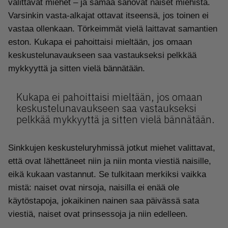
valittavat miehet – ja samaa sanovat naiset miehistä.
Varsinkin vasta-alkajat ottavat itseensä, jos toinen ei
vastaa ollenkaan. Törkeimmät vielä laittavat samantien
eston. Kukapa ei pahoittaisi mieltään, jos omaan
keskustelunavaukseen saa vastaukseksi pelkkää
mykkyyttä ja sitten vielä bännätään.
Kukapa ei pahoittaisi mieltään, jos omaan
keskustelunavaukseen saa vastaukseksi
pelkkää mykkyyttä ja sitten vielä bännätään.
Sinkkujen keskusteluryhmissä jotkut miehet valittavat,
että ovat lähettäneet niin ja niin monta viestiä naisille,
eikä kukaan vastannut. Se tulkitaan merkiksi vaikka
mistä: naiset ovat nirsoja, naisilla ei enää ole
käytöstapoja, jokaikinen nainen saa päivässä sata
viestiä, naiset ovat prinsessoja ja niin edelleen.