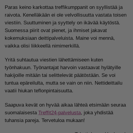
Paras keino karkottaa treffikumppanit on syyllistää ja
raivota. Kenelläkään ei ole velvollisuutta vastata toisen
viestiin. Suuttuminen ja syyttely on ikävää käytöstä.
Suomessa piirit ovat pienet, ja ihmiset jakavat
kokemuksiaan deittipalveluista. Maine voi mennä,
vaikka olisi liikkeellä nimimerkillä.
Yritä suhtautua viestien lähettämiseen kuten
työnhakuun. Työnantajat harvoin vastaavat hylätyille
hakijoille mitään tai selittelevät päätöstään. Se voi
tuntua epäreilulta, mutta se vain on niin. Nettideittailu
vaatii hiukan teflonpintaisuutta.
Saapuva kevät on hyvää aikaa lähteä etsimään seuraa
suomalaisesta
Treffit24-palvelusta
, joka yhdistää
tuhansia pareja. Tervetuloa mukaan!