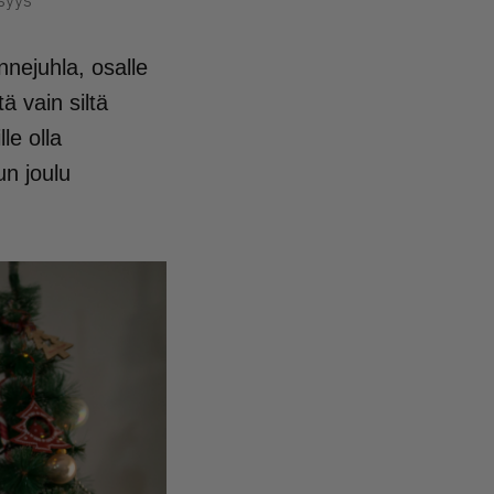
syys
nnejuhla, osalle
 vain siltä
le olla
un joulu