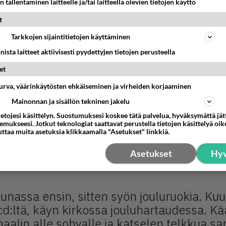
n tallentaminen laitteelle ja/tai laitteella olevien tietojen käyttö
t
Tarkkojen sijaintitietojen käyttäminen
ja ystävien kanssa – en yksin yhtäkään jou
nista laitteet aktiivisesti pyydettyjen tietojen perusteella
et
nee töissä. Osalle pakkopullaa, osalle taas helpott
urva, väärinkäytösten ehkäiseminen ja virheiden korjaaminen
elissa
vinkkejä jouluna töissä selviämiseen.
Mainonnan ja sisällön tekninen jakelu
ietojesi käsittelyn. Suostumuksesi koskee tätä palvelua, hyväksymättä jä
mukseesi. Jotkut teknologiat saattavat perustella tietojen käsittelyä oike
uttaa muita asetuksia klikkaamalla "Asetukset" linkkiä.
an myös yksin kaikessa rauhassa. Moni kertoo ren
, elokuvien ja musiikin parissa – jouluruokiakin voi 
Asetukset
Hyv
selleen.
unassa ensin, sitten syön jouluruokia. Ku
 cd:ltä, käyn kirkossa jouluhartaudessa. K
alin alle sohvalle ja katselen telkkua s