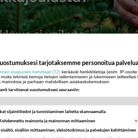
uostumuksesi tarjotaksemme personoitua palvelu
nnen osapuolen toimittajat (72)
keräävät henkilötietoja (esim. IP-osoite t
 muita teknisiä keinoja tietojen tallentamiseen ja lukemiseen laitteellasi 
a mainoksia ja parhaan mahdollisen asiakaskokemuksen.
anit tarvitsevat suostumuksesi seuraaviin:
kat sijaintitiedot ja tunnistaminen laitetta skannaamalla
Kohdennettu mainonta ja mainonnan mittaaminen
sisältö, sisällön mittaaminen, yleisötutkimus ja palvelujen kehittäminen