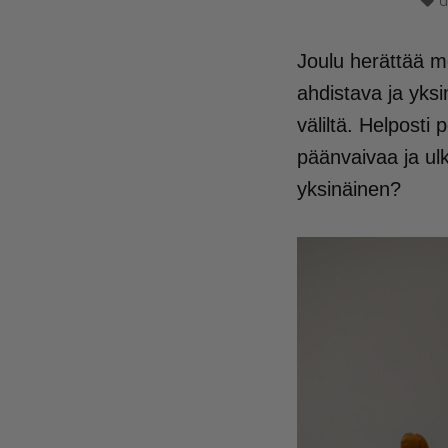
d
Joulu herättää mo
ahdistava ja yks
väliltä. Helposti 
päänvaivaa ja ul
yksinäinen?