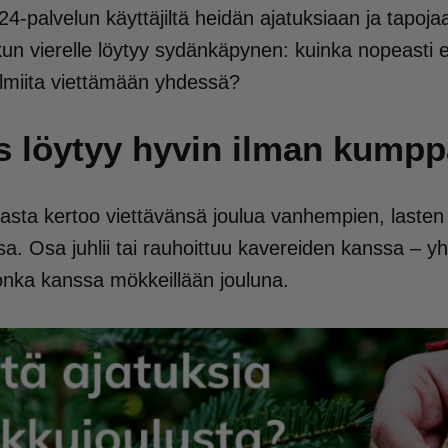
4-palvelun käyttäjiltä heidän ajatuksiaan ja tapoja
un vierelle löytyy sydänkäpynen: kuinka nopeasti
valmiita viettämään yhdessä?
is löytyy hyvin ilman kump
asta kertoo viettävänsä joulua vanhempien, lasten
a. Osa juhlii tai rauhoittuu kavereiden kanssa – yh
onka kanssa mökkeillään jouluna.