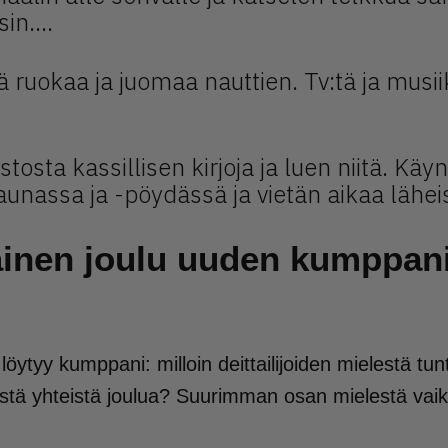
ksin….
 ruokaa ja juomaa nauttien. Tv:tä ja musii
stosta kassillisen kirjoja ja luen niitä. Kä
aunassa ja -pöydässä ja vietän aikaa lähei
inen joulu uuden kumppan
löytyy kumppani: milloin deittailijoiden mielestä tunt
stä yhteistä joulua? Suurimman osan mielestä vaikk