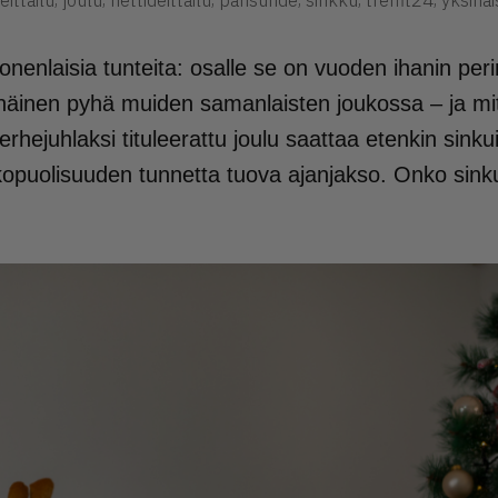
eittailu
joulu
nettideittailu
parisuhde
sinkku
treffit24
yksinäi
nenlaisia tunteita: osalle se on vuoden ihanin peri
inäinen pyhä muiden samanlaisten joukossa – ja mitä
perhejuhlaksi tituleerattu joulu saattaa etenkin sinkuil
kopuolisuuden tunnetta tuova ajanjakso. Onko sink