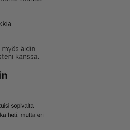
kkia
yn myös äidin
steni kanssa.
in
uisi sopivalta
a heti, mutta eri