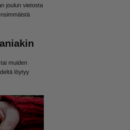
an joulun vietosta
 ensimmäistä
paniakin
 tai muiden
deltä löytyy