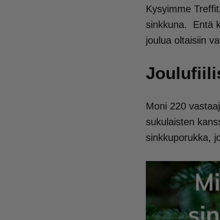
Kysyimme Treffit2
sinkkuna. Entä k
joulua oltaisiin 
Joulufiil
Moni 220 vastaaj
sukulaisten kanss
sinkkuporukka, j