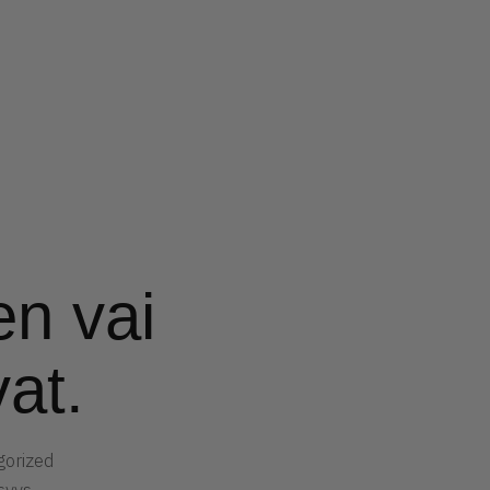
en vai
vat.
gorized