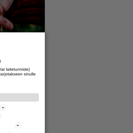
a
ai laitetunniste)
tarjotakseen sinulle