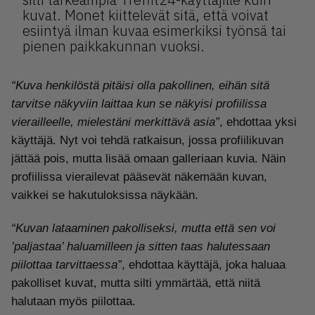
kuvat. Monet kiittelevät sitä, että voivat
esiintyä ilman kuvaa esimerkiksi työnsä tai
pienen paikkakunnan vuoksi.
“Kuva henkilöstä pitäisi olla pakollinen, eihän sitä
tarvitse näkyviin laittaa kun se näkyisi profiilissa
vierailleelle, mielestäni merkittävä asia”
, ehdottaa yksi
käyttäjä. Nyt voi tehdä ratkaisun, jossa profiilikuvan
jättää pois, mutta lisää omaan galleriaan kuvia. Näin
profiilissa vierailevat pääsevät näkemään kuvan,
vaikkei se hakutuloksissa näykään.
“Kuvan lataaminen pakolliseksi, mutta että sen voi
’paljastaa’ haluamilleen ja sitten taas halutessaan
piilottaa tarvittaessa”
, ehdottaa käyttäjä, joka haluaa
pakolliset kuvat, mutta silti ymmärtää, että niitä
halutaan myös piilottaa.