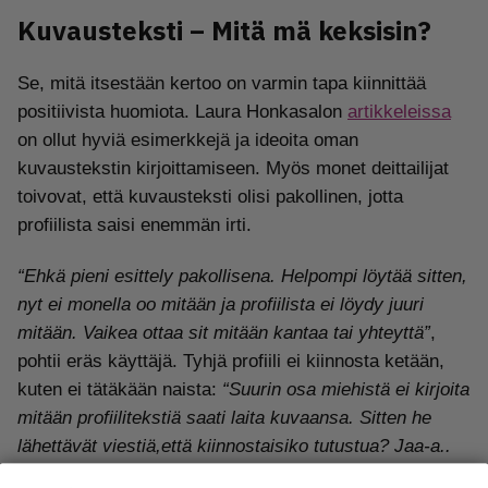
Kuvausteksti – Mitä mä keksisin?
Se, mitä itsestään kertoo on varmin tapa kiinnittää
positiivista huomiota. Laura Honkasalon
artikkeleissa
on ollut hyviä esimerkkejä ja ideoita oman
kuvaustekstin kirjoittamiseen. Myös monet deittailijat
toivovat, että kuvausteksti olisi pakollinen, jotta
profiilista saisi enemmän irti.
“Ehkä pieni esittely pakollisena. Helpompi löytää sitten,
nyt ei monella oo mitään ja profiilista ei löydy juuri
mitään. Vaikea ottaa sit mitään kantaa tai yhteyttä”
,
pohtii eräs käyttäjä. Tyhjä profiili ei kiinnosta ketään,
kuten ei tätäkään naista:
“Suurin osa miehistä ei kirjoita
mitään profiilitekstiä saati laita kuvaansa. Sitten he
lähettävät viestiä,että kiinnostaisiko tutustua? Jaa-a..
profiilisi perusteella ei kiinnosta…”
. Vaikka tuntuu, ettei