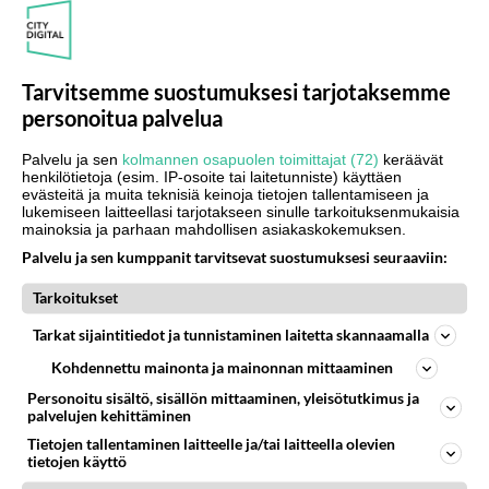
osaa kirjoittaa oikein mitään niin mahdollisuudet
paranevat tuntuvasti, jos kertoo edes jotain,
esimerkiksi lempileffansa.
Tarvitsemme suostumuksesi tarjotaksemme
personoitua palvelua
“Mielestäni oma profiilini on aika kattava, olen saanut
positiivista palautetta siitä kun olen kirjoittanut sinne
Palvelu ja sen
kolmannen osapuolen toimittajat (72)
keräävät
henkilötietoja (esim. IP-osoite tai laitetunniste) käyttäen
itsestäni, vaikka en olekkaan kuvaani laittanut”
, toteaa
evästeitä ja muita teknisiä keinoja tietojen tallentamiseen ja
deittailija, joka toivoo muilta profiileilta samaa.
lukemiseen laitteellasi tarjotakseen sinulle tarkoituksenmukaisia
mainoksia ja parhaan mahdollisen asiakaskokemuksen.
Palvelu ja sen kumppanit tarvitsevat suostumuksesi seuraaviin:
“Profiilin vapaaseen tekstiosioon olisi pakko kirjoittaa
jotain. Esim vähintään 500 merkkiä”
, ehdottaa toinen
Tarkoitukset
käyttäjä. Auttaisiko tässä esimerkkiaiheet, joista
Tarkat sijaintitiedot ja tunnistaminen laitetta skannaamalla
kirjoittaa? Käyttäjillä on myös ideoita siitä, mitkä ovat
Kohdennettu mainonta ja mainonnan mittaaminen
kiinnostavia asioita ihannekumppaneissa. Seuraavaksi
Personoitu sisältö, sisällön mittaaminen, yleisötutkimus ja
käymme läpi esille tulleita ajatuksia.
palvelujen kehittäminen
Tietojen tallentaminen laitteelle ja/tai laitteella olevien
Mitä haluaisit tietää toisesta jo
tietojen käyttö
ennen tapaamista?