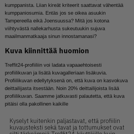
kumppanista. Liian kireät kriteerit saattavat vähentää
kumppaniosumia. Entäs jos se oikea asuukin
Tampereella eikä Joensuussa? Mitä jos kotona
viihtyvästä nallekarhusta sukeutuukin sujuva
maailmanmatkaaja sinun innostamanasi?
Kuva kiinnittää huomion
Treffit24-profiiliin voi ladata vapaaehtoisesti
profiilikuvan ja lisätä kuvagalleriaan lisäkuvia.
Profiilikuvan edellytyksenä on, että kuva on kasvokuva
deittailijasta itsestään. Noin 20% deittailijoista lisää
profiilikuvan. Saamme jatkuvasti palautetta, että kuva
pitäisi olla pakollinen kaikille
Kyselyt kuitenkin paljastavat, että profiilin
kuvausteksti sekä tavat ja tottumukset ovat
silti tärkeämpiä Treffit24-käyttäjille kuin