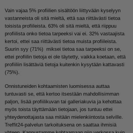
Vain vajaa 5% profiilien sisältöön liittyvään kyselyyn
vastanneista oli sitä mieltä, että saa riittävästi tietoa
toisista profiileista. 63% oli sitä mieltä, että riippuu
profiilista onko tietoa tarpeeksi vai ei. 32% vastaajista
kertoi, ettei saa riittävästi tietoa muista profiileista.
Suurin syy (71%) miksei tietoa saa tarpeeksi on se,
ettei profiilin tietoja ei ole täytetty, vaikka koetaan, että
profiiliin lisättäviä tietoja kuitenkin kysytään kattavasti
(75%).
Onnistuneiden kohtaamisten luomisessa auttaa
tuntuvasti se, että kertoo itsestään mahdollisimman
paljon, lisää profiilikuvan tai galleriakuvia ja kehottaa
myös toista täyttämään tietojaan, jos tuntuu ettei
yhteydenottajasta saa mitään mielenkiintosta selville.
Treffit24-palvelun tarkoituksena on saattaa ihmisiä
yhteen. Kannustamme kohtaamaan niin verkossa kuin