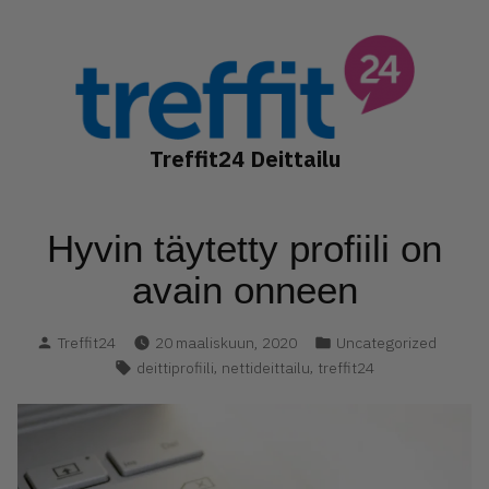
Hyppää
sisältöön
Treffit24 Deittailu
Hyvin täytetty profiili on
avain onneen
Kirjoittanut
Kategoria(t):
Treffit24
20 maaliskuun, 2020
Uncategorized
Avainsanat:
,
,
deittiprofiili
nettideittailu
treffit24