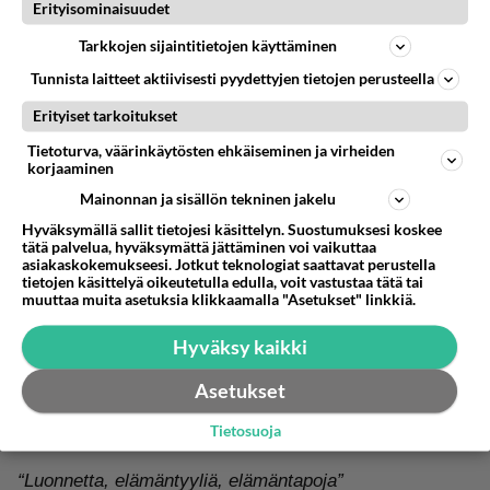
Erityisominaisuudet
Sen sijaan minkänäköinen, missä ammatissa tai mistä
Tarkkojen sijaintitietojen käyttäminen
päin on, kumppanista tekee kiinnostavan ennen
Tunnista laitteet aktiivisesti pyydettyjen tietojen perusteella
kaikkea se, millainen ihminen hän on. Mistä hän pitää,
Erityiset tarkoitukset
mitä hän tekee vapaa-ajallaan, mitkä asiat tuottavat
Tietoturva, väärinkäytösten ehkäiseminen ja virheiden
hänelle iloa ja miten hän suhtautuu tulevaisuuteen.
korjaaminen
Tässä käyttäjiemme mielestä kiinnostavia ja olennaisia
Mainonnan ja sisällön tekninen jakelu
asioita, jotka toisista deittailijoista haluttaisiin tietää:
Hyväksymällä sallit tietojesi käsittelyn. Suostumuksesi koskee
tätä palvelua, hyväksymättä jättäminen voi vaikuttaa
asiakaskokemukseesi. Jotkut teknologiat saattavat perustella
“Haaveet/tulevaisuuden suunnitelmat, luonteenpiirteet,
tietojen käsittelyä oikeutetulla edulla, voit vastustaa tätä tai
odotukset parisuhteelta, seksuaalisuus”
muuttaa muita asetuksia klikkaamalla "Asetukset" linkkiä.
Hyväksy kaikki
“Mitä harrastat vapaa-ajallasi?”
Asetukset
“Voisiko nyt maalla asuva ajatella muuttavansa
kaupunkiin tai päinvastoin.”
Tietosuoja
“Luonnetta, elämäntyyliä, elämäntapoja”