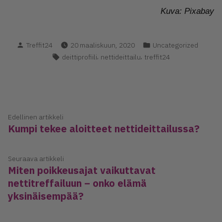
Kuva: Pixabay
Kirjoittanut
Kategoria(t):
Treffit24
20 maaliskuun, 2020
Uncategorized
Avainsanat:
,
,
deittiprofiili
nettideittailu
treffit24
Artikkelien
Edellinen
Edellinen artikkeli
Kumpi tekee aloitteet nettideittailussa?
artikkeli:
selaus
Seuraava
Seuraava artikkeli
Miten poikkeusajat vaikuttavat
artikkeli:
nettitreffailuun – onko elämä
yksinäisempää?